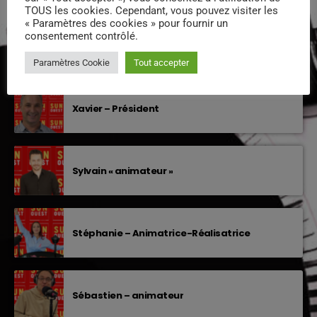
TOUS les cookies. Cependant, vous pouvez visiter les
PODCASTS
« Paramètres des cookies » pour fournir un
consentement contrôlé.
Paramètres Cookie
Tout accepter
EQUIPE DE SUNOUEST
Xavier – Président
Sylvain « animateur »
Stéphanie – Animatrice-Réalisatrice
Sébastien – animateur