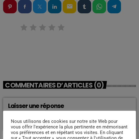
email
RATE IT
COMMENTAIRES D’ARTICLES (0)
Laisser une réponse
Vous devez être connecté pour ajouter un commentaire.
Nous utilisons des cookies sur notre site Web pour
Connectez-vous maintenant
vous offrir l'expérience la plus pertinente en mémorisant
vos préférences et en répétant vos visites. En cliquant
sur « Tout accepter », vous consentez à l'utilisation de