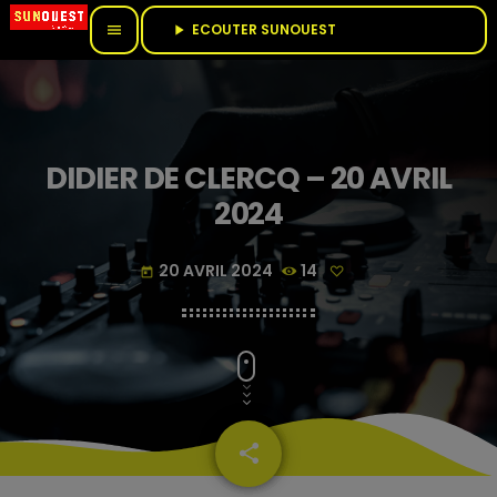
ECOUTER SUNOUEST					
menu
play_arrow
DIDIER DE CLERCQ – 20 AVRIL
2024
20 AVRIL 2024
14
today
share
email