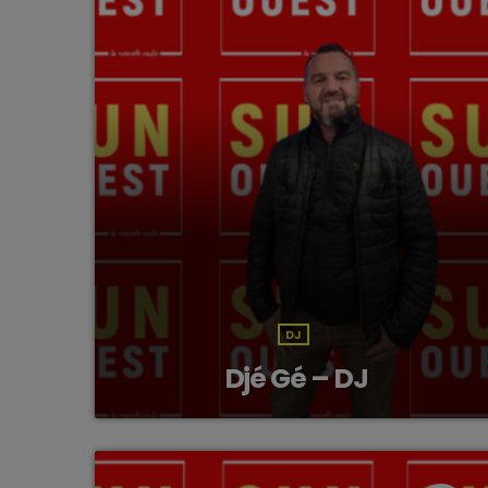
DJ
Djé Gé – DJ