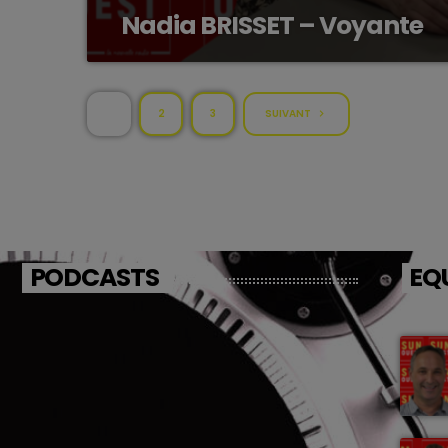
Nadia BRISSET – Voyante
1
2
3
SUIVANT
navigate_next
PODCASTS
EQ