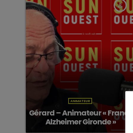
person_outline
ANIMATEUR
Gérard – Animateur « France
Alzheimer Gironde »