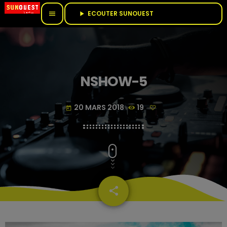
ECOUTER SUNOUEST					
menu
play_arrow
NSHOW-5
20 MARS 2018
19
today
share
email