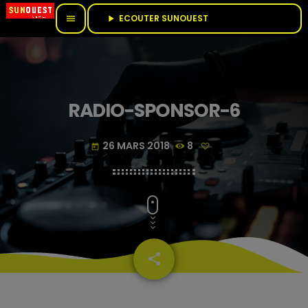
ECOUTER SUNOUEST					
menu
play_arrow
RADIO-SPONSOR-6
26 MARS 2018
8
today
share
email