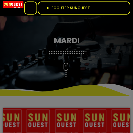
ECOUTER SUNOUEST					
menu
play_arrow
MARDI