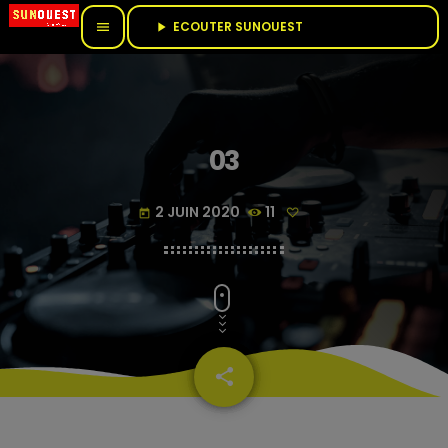
ECOUTER SUNOUEST					
menu
play_arrow
03
2 JUIN 2020
11
today
share
email