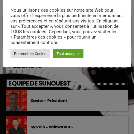
COMMENTAIRES D’ARTICLES (0)
Nous utilisons des cookies sur notre site Web pour
vous offrir l'expérience la plus pertinente en mémorisant
vos préférences et en répétant vos visites. En cliquant
Laisser une réponse
sur « Tout accepter », vous consentez à l'utilisation de
TOUS les cookies. Cependant, vous pouvez visiter les
Vous devez être connecté pour ajouter un commentaire.
« Paramètres des cookies » pour fournir un
Connectez-vous maintenant
consentement contrôlé.
Paramètres Cookie
Tout accepter
PODCASTS
EQUIPE DE SUNOUEST
Xavier – Président
Sylvain « animateur »