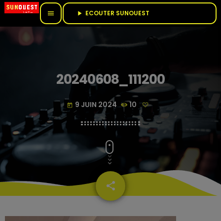
ECOUTER SUNOUEST					
menu
play_arrow
20240608_111200
9 JUIN 2024
10
today
share
email