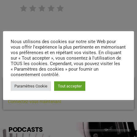
RATE IT
Nous utilisons des cookies sur notre site Web pour
vous offrir l'expérience la plus pertinente en mémorisant
vos préférences et en répétant vos visites. En cliquant
sur « Tout accepter », vous consentez à l'utilisation de
COMMENTAIRES D’ARTICLES (0)
TOUS les cookies. Cependant, vous pouvez visiter les
« Paramètres des cookies » pour fournir un
consentement contrôlé.
Laisser une réponse
Paramètres Cookie
Tout accepter
Vous devez être connecté pour ajouter un commentaire.
Connectez-vous maintenant
PODCASTS