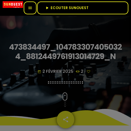
ECOUTER SUNOUEST					
menu
play_arrow
473834497_104783307405032
4_8812449761913014729_N
2 FÉVRIER 2025
2
today
share
email