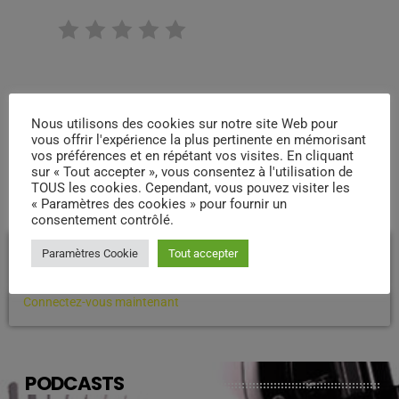
RATE IT
Nous utilisons des cookies sur notre site Web pour
vous offrir l'expérience la plus pertinente en mémorisant
vos préférences et en répétant vos visites. En cliquant
sur « Tout accepter », vous consentez à l'utilisation de
TOUS les cookies. Cependant, vous pouvez visiter les
COMMENTAIRES D’ARTICLES (0)
« Paramètres des cookies » pour fournir un
consentement contrôlé.
Laisser une réponse
Paramètres Cookie
Tout accepter
Vous devez être connecté pour ajouter un commentaire.
Connectez-vous maintenant
PODCASTS