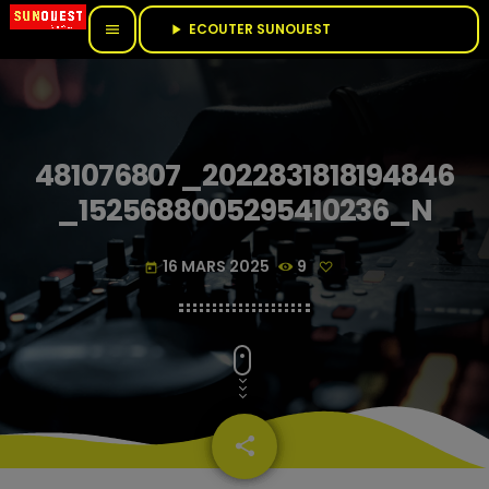
ECOUTER SUNOUEST					
menu
play_arrow
481076807_2022831818194846
_1525688005295410236_N
16 MARS 2025
9
today
share
email