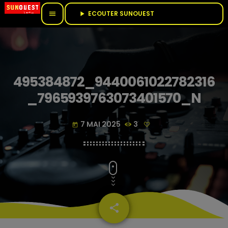
ECOUTER SUNOUEST					
menu
play_arrow
495384872_9440061022782316
_7965939763073401570_N
7 MAI 2025
3
today
share
email