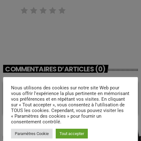
RATE IT
COMMENTAIRES D’ARTICLES (0)
Nous utilisons des cookies sur notre site Web pour
Laisser une réponse
vous offrir l'expérience la plus pertinente en mémorisant
vos préférences et en répétant vos visites. En cliquant
Vous devez être connecté pour ajouter un commentaire.
sur « Tout accepter », vous consentez à l'utilisation de
Connectez-vous maintenant
TOUS les cookies. Cependant, vous pouvez visiter les
« Paramètres des cookies » pour fournir un
consentement contrôlé.
PODCASTS
Paramètres Cookie
Tout accepter