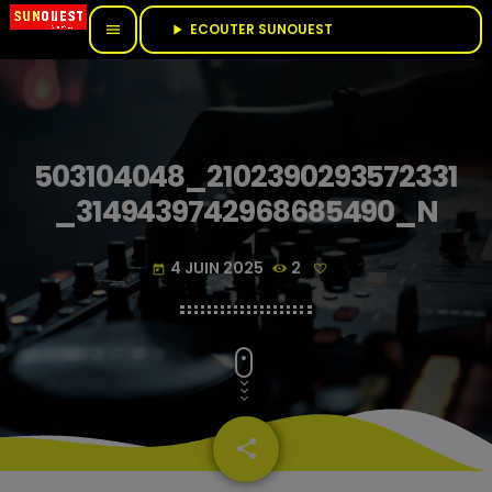
ECOUTER SUNOUEST					
menu
play_arrow
503104048_2102390293572331
_3149439742968685490_N
4 JUIN 2025
2
today
share
email