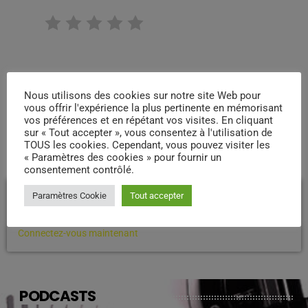
RATE IT
Nous utilisons des cookies sur notre site Web pour
vous offrir l'expérience la plus pertinente en mémorisant
vos préférences et en répétant vos visites. En cliquant
sur « Tout accepter », vous consentez à l'utilisation de
TOUS les cookies. Cependant, vous pouvez visiter les
COMMENTAIRES D’ARTICLES (0)
« Paramètres des cookies » pour fournir un
consentement contrôlé.
Laisser une réponse
Paramètres Cookie
Tout accepter
Vous devez être connecté pour ajouter un commentaire.
Connectez-vous maintenant
PODCASTS