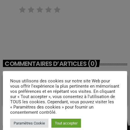
RATE IT
COMMENTAIRES D’ARTICLES (0)
Nous utilisons des cookies sur notre site Web pour
Laisser une réponse
vous offrir l'expérience la plus pertinente en mémorisant
vos préférences et en répétant vos visites. En cliquant
Vous devez être connecté pour ajouter un commentaire.
sur « Tout accepter », vous consentez à l'utilisation de
Connectez-vous maintenant
TOUS les cookies. Cependant, vous pouvez visiter les
« Paramètres des cookies » pour fournir un
consentement contrôlé.
PODCASTS
Paramètres Cookie
Tout accepter