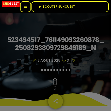
ECOUTER SUNOUEST					
menu
play_arrow
523494517_761149093260878_
2508293809729849189_N
3 AOÛT 2025
3
today
share
email