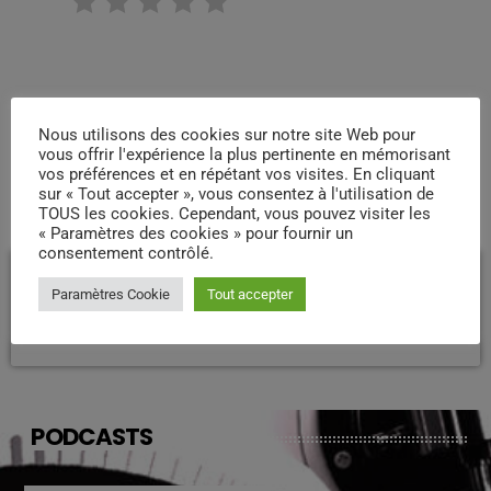
RATE IT
Nous utilisons des cookies sur notre site Web pour
vous offrir l'expérience la plus pertinente en mémorisant
vos préférences et en répétant vos visites. En cliquant
sur « Tout accepter », vous consentez à l'utilisation de
COMMENTAIRES D’ARTICLES (0)
TOUS les cookies. Cependant, vous pouvez visiter les
« Paramètres des cookies » pour fournir un
consentement contrôlé.
Laisser une réponse
Paramètres Cookie
Tout accepter
Vous devez être connecté pour ajouter un commentaire.
Connectez-vous maintenant
PODCASTS