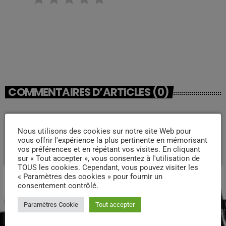
RATE IT
COMMENTAIRES D’ARTICLES (0)
Laisser une réponse
Nous utilisons des cookies sur notre site Web pour
vous offrir l'expérience la plus pertinente en mémorisant
Vous devez être connecté pour ajouter un commentaire.
vos préférences et en répétant vos visites. En cliquant
Connectez-vous maintenant
sur « Tout accepter », vous consentez à l'utilisation de
TOUS les cookies. Cependant, vous pouvez visiter les
« Paramètres des cookies » pour fournir un
consentement contrôlé.
PODCASTS
Paramètres Cookie
Tout accepter