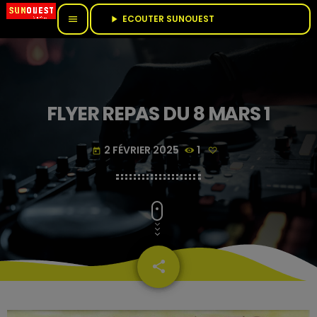
ECOUTER SUNOUEST					
menu
play_arrow
FLYER REPAS DU 8 MARS 1
2 FÉVRIER 2025
1
today
share
email