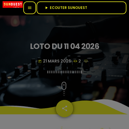
ECOUTER SUNOUEST					
menu
play_arrow
LOTO DU 11 04 2026
21 MARS 2026
2
today
share
email