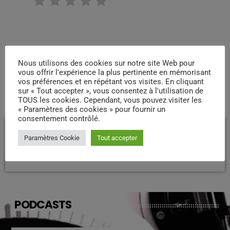
RATE IT
Nous utilisons des cookies sur notre site Web pour
vous offrir l'expérience la plus pertinente en mémorisant
vos préférences et en répétant vos visites. En cliquant
sur « Tout accepter », vous consentez à l'utilisation de
COMMENTAIRES D’ARTICLES (0)
TOUS les cookies. Cependant, vous pouvez visiter les
« Paramètres des cookies » pour fournir un
consentement contrôlé.
Laisser une réponse
Paramètres Cookie
Tout accepter
Vous devez être connecté pour ajouter un commentaire.
Connectez-vous maintenant
PODCASTS