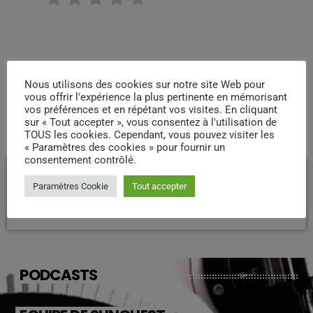
Nous utilisons des cookies sur notre site Web pour
vous offrir l'expérience la plus pertinente en mémorisant
vos préférences et en répétant vos visites. En cliquant
sur « Tout accepter », vous consentez à l'utilisation de
COMMENTAIRES D’ARTICLES (0)
TOUS les cookies. Cependant, vous pouvez visiter les
« Paramètres des cookies » pour fournir un
consentement contrôlé.
Laisser une réponse
Paramètres Cookie
Tout accepter
Vous devez être connecté pour ajouter un commentaire.
Connectez-vous maintenant
PODCASTS