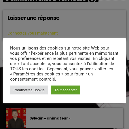
Laisser une réponse
Vous devez être connecté pour ajouter un commentaire.
Connectez-vous maintenant
Nous utilisons des cookies sur notre site Web pour
vous offrir l'expérience la plus pertinente en mémorisant
PODCASTS
vos préférences et en répétant vos visites. En cliquant
sur « Tout accepter », vous consentez à l'utilisation de
TOUS les cookies. Cependant, vous pouvez visiter les
« Paramètres des cookies » pour fournir un
EQUIPE DE SUNOUEST
consentement contrôlé.
Paramètres Cookie
Tout accepter
Xavier – Président
Sylvain « animateur »