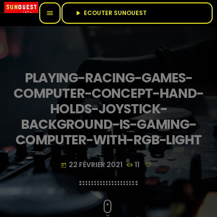
ECOUTER SUNOUEST					
menu
play_arrow
PLAYING-RACING-GAMES-
COMPUTER-CONCEPT-HAND-
HOLDS-JOYSTICK-
BACKGROUND-IS-GAMING-
COMPUTER-WITH-RGB-LIGHT
22 FÉVRIER 2021
11
today