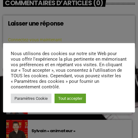
COMMENTAIRES D’ARTICLES (0)
Laisser une réponse
Vous devez être connecté pour ajouter un commentaire.
Connectez-vous maintenant
Nous utilisons des cookies sur notre site Web pour
vous offrir l'expérience la plus pertinente en mémorisant
vos préférences et en répétant vos visites. En cliquant
PODCASTS
sur « Tout accepter », vous consentez à l'utilisation de
TOUS les cookies. Cependant, vous pouvez visiter les
« Paramètres des cookies » pour fournir un
EQUIPE DE SUNOUEST
consentement contrôlé.
Paramètres Cookie
Tout accepter
Xavier – Président
Sylvain « animateur »