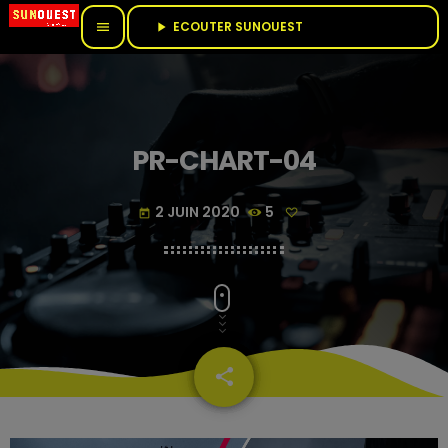
ECOUTER SUNOUEST					
menu
play_arrow
PR-CHART-04
2 JUIN 2020
5
today
share
email