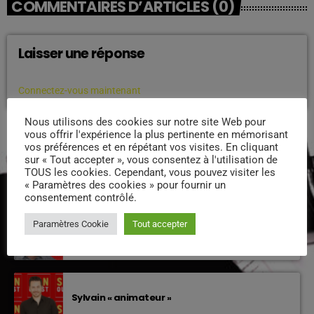
COMMENTAIRES D’ARTICLES (0)
Laisser une réponse
Vous devez être connecté pour ajouter un commentaire.
Connectez-vous maintenant
Nous utilisons des cookies sur notre site Web pour
vous offrir l'expérience la plus pertinente en mémorisant
vos préférences et en répétant vos visites. En cliquant
PODCASTS
sur « Tout accepter », vous consentez à l'utilisation de
TOUS les cookies. Cependant, vous pouvez visiter les
« Paramètres des cookies » pour fournir un
EQUIPE DE SUNOUEST
consentement contrôlé.
Paramètres Cookie
Tout accepter
Xavier – Président
Sylvain « animateur »