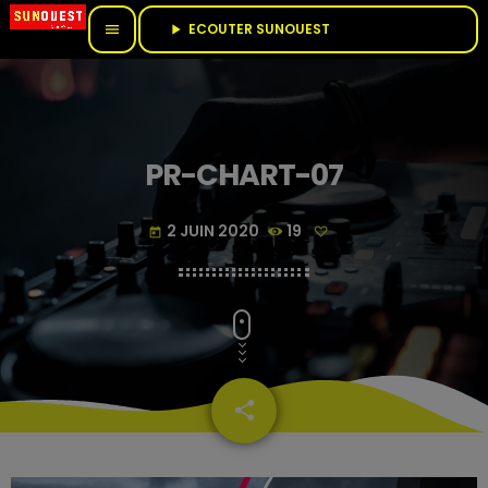
ECOUTER SUNOUEST					
menu
play_arrow
PR-CHART-07
2 JUIN 2020
19
today
share
email