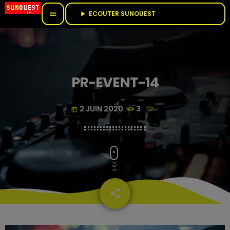
ECOUTER SUNOUEST					
menu
play_arrow
PR-EVENT-14
2 JUIN 2020
3
today
share
email