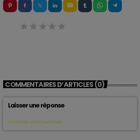
email
RATE IT
COMMENTAIRES D’ARTICLES (0)
Laisser une réponse
Vous devez être connecté pour ajouter un commentaire.
Connectez-vous maintenant