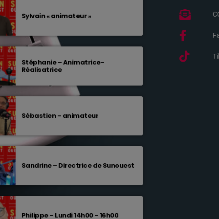
C
Sylvain « animateur »
F
T
Stéphanie – Animatrice-
Réalisatrice
Sébastien – animateur
Sandrine – Directrice de Sunouest
Philippe – Lundi 14h00 – 16h00