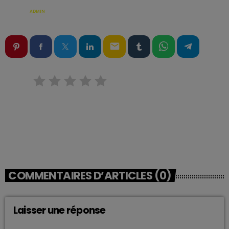
ÉCRIT PAR:
ADMIN
email
RATE IT
COMMENTAIRES D’ARTICLES (0)
Laisser une réponse
Vous devez être connecté pour ajouter un commentaire.