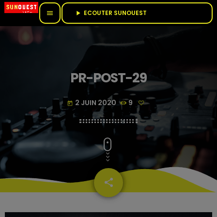
ECOUTER SUNOUEST					
menu
play_arrow
PR-POST-29
2 JUIN 2020
9
today
share
email