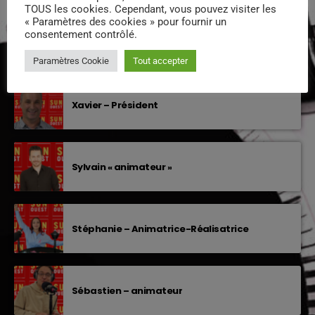
TOUS les cookies. Cependant, vous pouvez visiter les
PODCASTS
« Paramètres des cookies » pour fournir un
consentement contrôlé.
EQUIPE DE SUNOUEST
Paramètres Cookie
Tout accepter
Xavier – Président
Sylvain « animateur »
Stéphanie – Animatrice-Réalisatrice
Sébastien – animateur