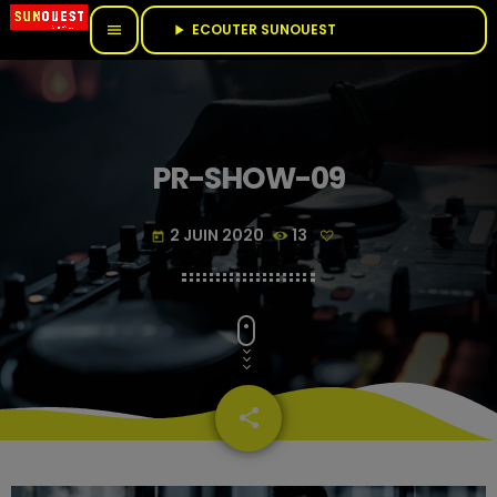
ECOUTER SUNOUEST					
menu
play_arrow
PR-SHOW-09
2 JUIN 2020
13
today
share
email