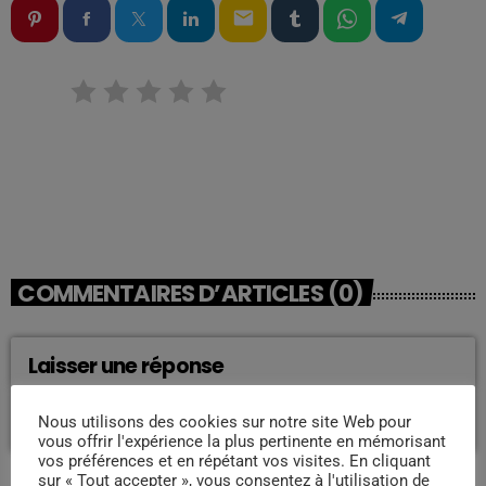
email
RATE IT
COMMENTAIRES D’ARTICLES (0)
Laisser une réponse
Vous devez être connecté pour ajouter un commentaire.
Nous utilisons des cookies sur notre site Web pour
Connectez-vous maintenant
vous offrir l'expérience la plus pertinente en mémorisant
vos préférences et en répétant vos visites. En cliquant
sur « Tout accepter », vous consentez à l'utilisation de