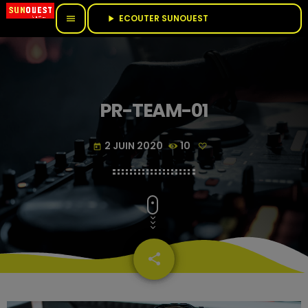
ECOUTER SUNOUEST					
menu
play_arrow
PR-TEAM-01
2 JUIN 2020
10
today
share
email