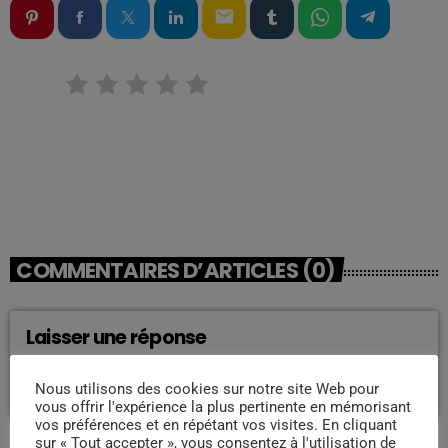
email
RATE IT
COMMENTAIRES D’ARTICLES (0)
Laisser une réponse
Vous devez être connecté pour ajouter un commentaire.
Nous utilisons des cookies sur notre site Web pour
Connectez-vous maintenant
vous offrir l'expérience la plus pertinente en mémorisant
vos préférences et en répétant vos visites. En cliquant
sur « Tout accepter », vous consentez à l'utilisation de