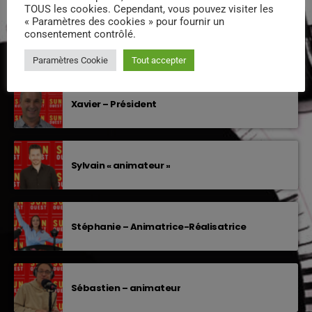
TOUS les cookies. Cependant, vous pouvez visiter les
PODCASTS
« Paramètres des cookies » pour fournir un
consentement contrôlé.
EQUIPE DE SUNOUEST
Paramètres Cookie
Tout accepter
Xavier – Président
Sylvain « animateur »
Stéphanie – Animatrice-Réalisatrice
Sébastien – animateur