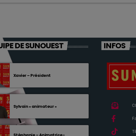
UIPE DE SUNOUEST
INFOS
Xavier – Président
C
Sylvain « animateur »
F
T
Stéphanie – Animatrice-