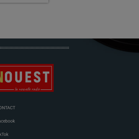
ONTACT
acebook
ikTok