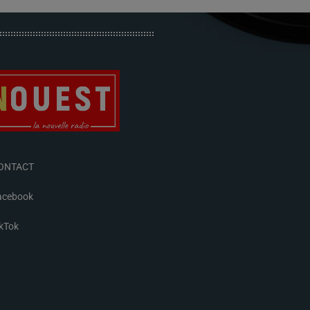
ONTACT
acebook
ikTok