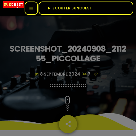
ECOUTER SUNOUEST					
menu
play_arrow
SCREENSHOT_20240908_2112
55_PICCOLLAGE
8 SEPTEMBRE 2024
7
today
share
email