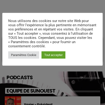
Nous utilisons des cookies sur notre site Web pour
vous offrir l'expérience la plus pertinente en mémorisant
COMMENTAIRES D’ARTICLES (0)
vos préférences et en répétant vos visites. En cliquant
sur « Tout accepter », vous consentez à l'utilisation de
TOUS les cookies. Cependant, vous pouvez visiter les
« Paramètres des cookies » pour fournir un
Laisser une réponse
consentement contrôlé.
Vous devez être connecté pour ajouter un commentaire.
Paramètres Cookie
Tout accepter
Connectez-vous maintenant
PODCASTS
EQUIPE DE SUNOUEST
Xavier – Président