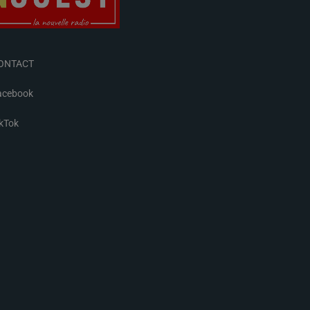
ONTACT
acebook
ikTok