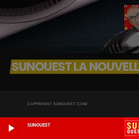
SUNOUEST LA NOUVELLE
COPYRIGHT SUNOUEST.COM
play_arrow
SUNOUEST