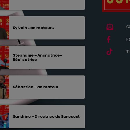
C
Sylvain « animateur »
F
T
Stéphanie – Animatrice-
Réalisatrice
Sébastien – animateur
Sandrine – Directrice de Sunouest