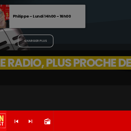
Philippe – Lundi 14h00 – 16h00
CHARGER PLUS
 RADIO, PLUS PROCHE DE
skip_previous
skip_next
radio